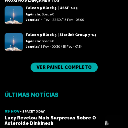
PRÓXIMOS LANÇAMENTOS
Falcon 9 Block 5 | USSF-124
SpaceX
Agência:
14 Fev - 22:30
/
15 Fev - 03:00
Janela:
Falcon 9 Block 5 | Starlink Group 7-14
SpaceX
Agência:
15 Fev - 00:30
/
15 Fev - 01:54
Janela:
VER PAINEL COMPLETO
ÚLTIMAS NOTÍCIAS
09 NOV
SPACETODAY
Lucy Revelou Mais Surpresas Sobre O
Asteroide Dinkinesh