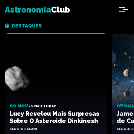
Astronomia
Club
DESTAQUES
09 NOV
07 NO
SPACETODAY
Lucy Revelou Mais Surpresas
Jame
Sobre O Asteroide Dinkinesh
de C
SERGIO SACANI
SERGIO S