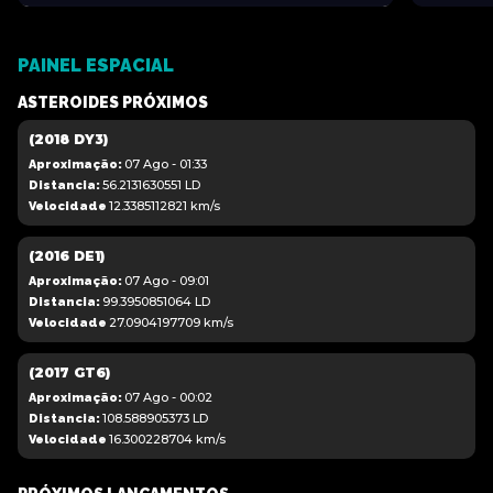
PAINEL ESPACIAL
ASTEROIDES PRÓXIMOS
(2018 DY3)
07 Ago - 01:33
Aproximação:
56.2131630551
LD
Distancia:
12.3385112821
km/s
Velocidade
(2016 DE1)
07 Ago - 09:01
Aproximação:
99.3950851064
LD
Distancia:
27.0904197709
km/s
Velocidade
(2017 GT6)
07 Ago - 00:02
Aproximação:
108.588905373
LD
Distancia:
16.300228704
km/s
Velocidade