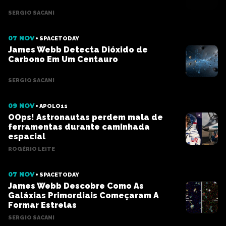
SERGIO SACANI
07 NOV
SPACETODAY
James Webb Detecta Dióxido de
Carbono Em Um Centauro
SERGIO SACANI
09 NOV
APOLO11
OOps! Astronautas perdem mala de
ferramentas durante caminhada
espacial
ROGÉRIO LEITE
07 NOV
SPACETODAY
James Webb Descobre Como As
Galáxias Primordiais Começaram A
Formar Estrelas
SERGIO SACANI